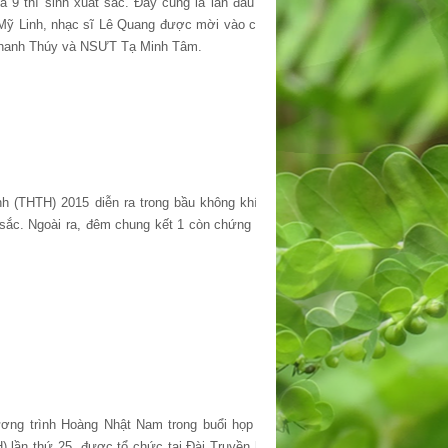
9 thí sinh xuất sắc. Đây cũng là lần đầu tiên
ĩ Mỹ Linh, nhạc sĩ Lê Quang được mời vào chiếc
Thanh Thúy và NSƯT Tạ Minh Tâm.
nh (THTH) 2015 diễn ra trong bầu không khí sôi
 sắc. Ngoài ra, đêm chung kết 1 còn chứng kiến
ương trình Hoàng Nhật Nam trong buổi họp báo
H) lần thứ 25, được tổ chức tại Đài Truyền hình