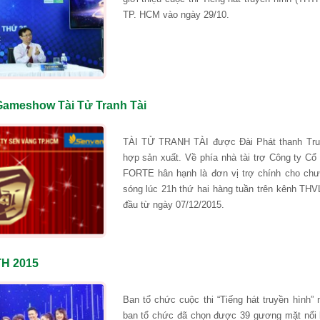
TP. HCM vào ngày 29/10.
 Gameshow Tài Tử Tranh Tài
TÀI TỬ TRANH TÀI được Đài Phát thanh Truy
hợp sản xuất. Về phía nhà tài trợ Công ty C
FORTE hân hạnh là đơn vị trợ chính cho chư
sóng lúc 21h thứ hai hàng tuần trên kênh THV
đầu từ ngày 07/12/2015.
TH 2015
Ban tổ chức cuộc thi “Tiếng hát truyền hình
ban tổ chức đã chọn được 39 gương mặt nổi b