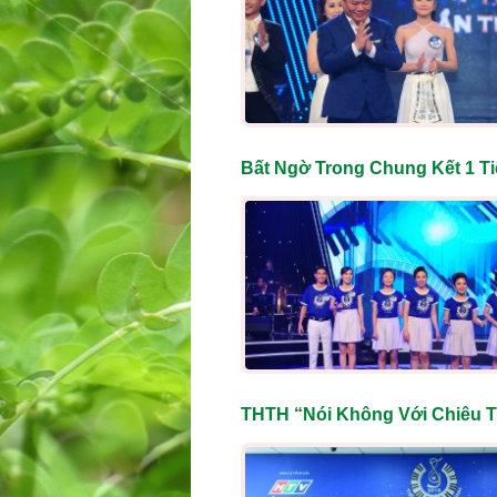
Bất Ngờ Trong Chung Kết 1 Ti
THTH “Nói Không Với Chiêu T