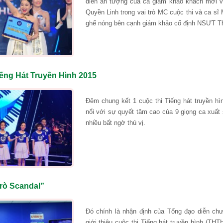
diễn ấn tượng của cả giám khảo khách mời và 
Quyền Linh trong vai trò MC cuộc thi và ca s
ghế nóng bên cạnh giám khảo cố định NSƯT 
ếng Hát Truyền Hình 2015
Đêm chung kết 1 cuộc thi Tiếng hát truyền hì
nổi với sự quyết tâm cao của 9 giọng ca xuất
nhiều bất ngờ thú vị.
rò Scandal”
Đó chính là nhận định của Tổng đạo diễn ch
giới thiệu cuộc thi Tiếng hát truyền hình (THT