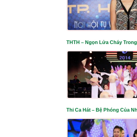
THTH – Ngọn Lửa Cháy Trong
Thi Ca Hát – Bệ Phóng Của N