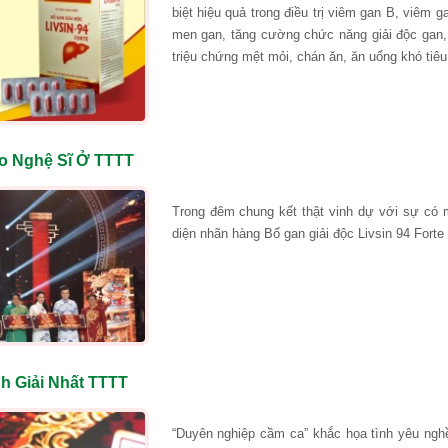
biệt hiệu quả trong điều trị viêm gan B, viêm 
men gan, tăng cường chức năng giải độc gan, t
triệu chứng mệt mỏi, chán ăn, ăn uống khó tiê
ho Nghệ Sĩ Ở TTTT
Trong đêm chung kết thật vinh dự với sự có m
diện nhãn hàng Bổ gan giải độc Livsin 94 Forte 
h Giải Nhất TTTT
“Duyên nghiệp cầm ca” khắc họa tình yêu ngh