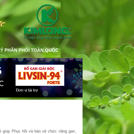
LÝ PHÂN PHỐI TOÀN QUỐC
i giúp Phục hồi và bảo vệ chức năng gan, đặc