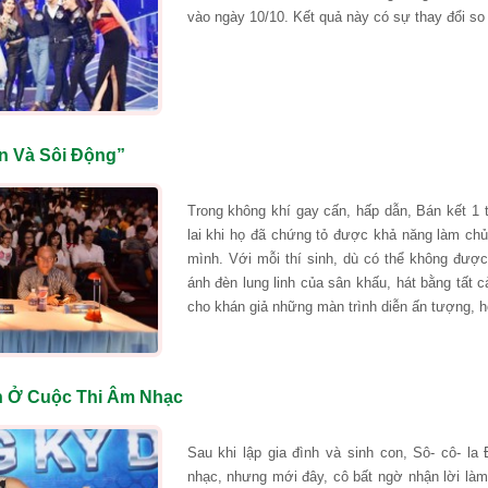
vào ngày 10/10. Kết quả này có sự thay đổi so
n Và Sôi Động”
Trong không khí gay cấn, hấp dẫn, Bán kết 1
lai khi họ đã chứng tỏ được khả năng làm chủ
mình. Với mỗi thí sinh, dù có thể không đượ
ánh đèn lung linh của sân khấu, hát bằng tất c
cho khán giả những màn trình diễn ấn tượng, h
n Ở Cuộc Thi Âm Nhạc
Sau khi lập gia đình và sinh con, Sô- cô- l
nhạc, nhưng mới đây, cô bất ngờ nhận lời làm