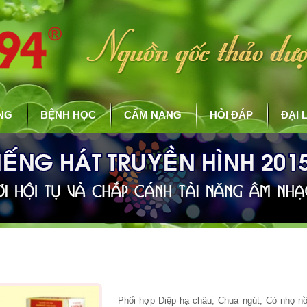
NG
BỆNH HỌC
CẨM NANG
HỎI ĐÁP
ĐẠI 
Phối hợp Diệp hạ châu, Chua ngút, Cỏ nhọ nồ