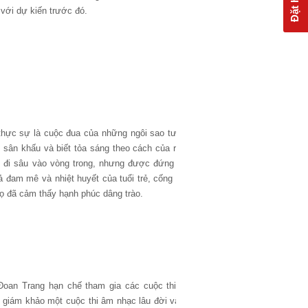
Đặt hàng
 với dự kiến trước đó.
 thực sự là cuộc đua của những ngôi sao tương
 sân khấu và biết tỏa sáng theo cách của riêng
c đi sâu vào vòng trong, nhưng được đứng trên
ả đam mê và nhiệt huyết của tuổi trẻ, cống hiến
ọ đã cảm thấy hạnh phúc dâng trào.
a Đoan Trang hạn chế tham gia các cuộc thi âm
 giám khảo một cuộc thi âm nhạc lâu đời và có