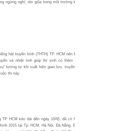
ng ngừng nghỉ, rèn giũa trong môi trường khắc
 Tiếng hát truyền hình (THTH) TP. HCM nên Đàm
yển và nhiệt tình giúp thí sinh có thêm kinh
” tương tự khi xuất hiện giao lưu, truyền đạt
uộc thi này.
ng TP HCM kéo dài đến ngày 10/9), đã có hàng
n hình 2015 tại Tp. HCM, Hà Nội, Đà Nẵng, Buôn