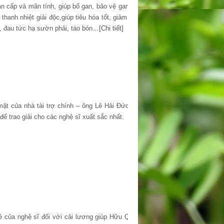
gan cấp và mãn tính, giúp bổ gan, bảo vệ gan, hạ
hanh nhiệt giải độc,giúp tiêu hóa tốt, giảm các
u, đau tức hạ sườn phải, táo bón…
[Chi tiết]
ặt của nhà tài trợ chính – ông Lê Hải Đức đại
để trao giải cho các nghệ sĩ xuất sắc nhất.
ề của nghệ sĩ đối với cải lương giúp Hữu Quốc