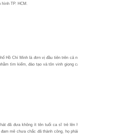
ền hình TP. HCM.
hố Hồ Chí Minh là đơn vị đầu tiên trên cả nước
 nhằm tìm kiếm, đào tạo và tôn vinh giọng ca có
hát đã đưa không ít tên tuổi ca sĩ trẻ lên hàng
 đam mê chưa chắc đã thành công, họ phải trải