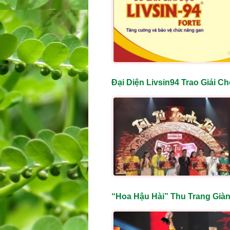
Đại Diện Livsin94 Trao Giải C
“Hoa Hậu Hài” Thu Trang Giàn