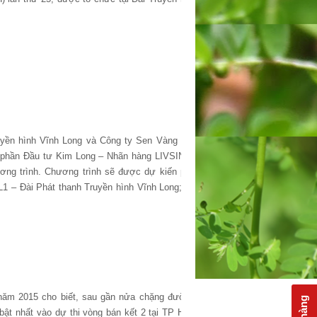
ền hình Vĩnh Long và Công ty Sen Vàng phối
ổ phần Đầu tư Kim Long – Nhãn hàng LIVSIN 94
ơng trình. Chương trình sẽ được dự kiến phát
L1 – Đài Phát thanh Truyền hình Vĩnh Long; bắt
” năm 2015 cho biết, sau gần nửa chặng đường,
ật nhất vào dự thi vòng bán kết 2 tại TP HCM