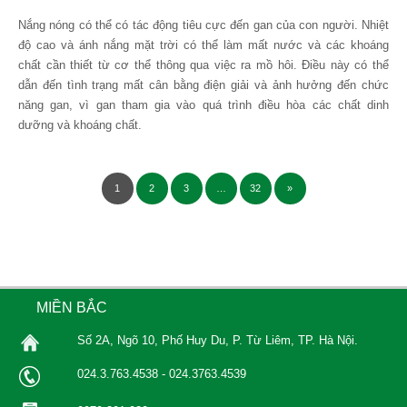
Nắng nóng có thể có tác động tiêu cực đến gan của con người. Nhiệt
độ cao và ánh nắng mặt trời có thể làm mất nước và các khoáng
chất cần thiết từ cơ thể thông qua việc ra mồ hôi. Điều này có thể
dẫn đến tình trạng mất cân bằng điện giải và ảnh hưởng đến chức
năng gan, vì gan tham gia vào quá trình điều hòa các chất dinh
dưỡng và khoáng chất.
1
2
3
…
32
»
MIỀN BẮC
Số 2A, Ngõ 10, Phố Huy Du, P. Từ Liêm, TP. Hà Nội.
024.3.763.4538 - 024.3763.4539