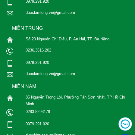
0979.291.920
duockimlong.vn@gmail.com
MIỀN TRUNG
Số 20 Nguyễn Chí Diểu, P. An Hải, TP. Đà Nẵng
0236.3616.202
0979.291.920
duockimlong.vn@gmail.com
MIỀN NAM
85 Nguyễn Trọng Lội, Phường Tân Sơn Nhất, TP Hồ Chí
Minh
0283 8293179
0979.291.920