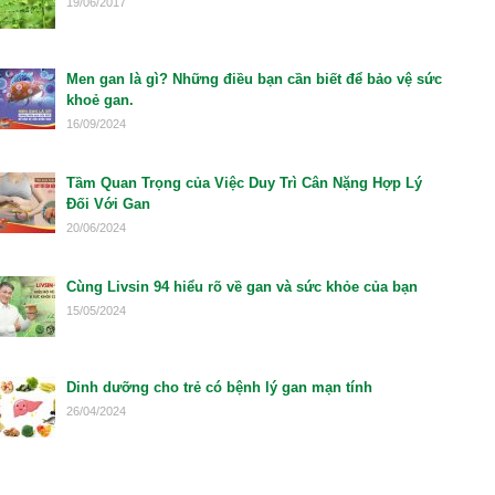
19/06/2017
Men gan là gì? Những điều bạn cần biết để bảo vệ sức
khoẻ gan.
16/09/2024
Tầm Quan Trọng của Việc Duy Trì Cân Nặng Hợp Lý
Đối Với Gan
20/06/2024
Cùng Livsin 94 hiểu rõ về gan và sức khỏe của bạn
15/05/2024
Dinh dưỡng cho trẻ có bệnh lý gan mạn tính
26/04/2024