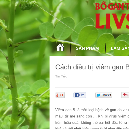
SẢN PHẨM
LÂM SÀ
Cách điều trị viêm gan B
Tin Tức
0
0
0
Viêm gan B là một loại bệnh về gan do vi
máu, từ mẹ sang con … Khi bị virus viêm 
kém hiệu quả, không thể bài tiết độc tố ra
khó có thể phát hiện trong thời gian đầu 