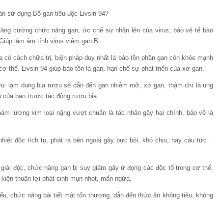
ần sử dụng Bổ gan tiêu độc Livsin 94?
 tăng cường chức năng gan, ức chế sự nhân lên của virus, bảo vệ tế bào
Giúp làm âm tính virus viêm gan B.
 có cách chữa trị, biện pháp duy nhất là bảo tồn phần gan còn khỏe mạnh
 thể. Livsin 94 giúp bảo tồn lá gan, hạn chế sự phát triển của xơ gan.
: lạm dụng bia rượu sẽ dẫn đến gan nhiễm mỡ, xơ gan, thậm chí là ung
n của bạn trước tác động rượu bia.
àm lượng kim loại nặng vượt chuẩn là tác nhân gây hại chính, bảo vệ lá
nhiệt độc tích tụ, phát ra bên ngoài gây bực bội, khó chịu, hay cáu tức…
giải độc, chức năng gan bị suy giảm gây ứ đọng các độc tố trong cơ thể,
 kiện thuận lợi phát sinh mụn nhọt, mẩn ngứa.
ếu, chức năng bài tiết mật tổn thương, dẫn đến thức ăn không tiêu, không