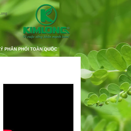
LÝ PHÂN PHỐI TOÀN QUỐC
BỔ GAN TIÊU ĐỘC LIVSIN94