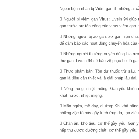
Ngoài bệnh nhân bị Viêm gan B, những ai c
 Người bị viêm gan Virus: Livsin 94 giúp
gan trước sự tấn công của virus viêm gan. 
 Những người bị xơ gan: xơ gan hiện chưa
để đảm bảo các hoạt động chuyển hóa của cơ
 Những người thường xuyên dùng bia rượu
thư gan. Livsin 94 sẽ bảo vệ phục hồi lá ga
 Thực phẩm bẩn: Tồn dư thuốc trừ sâu, h
gan là điều cần thiết và là giải pháp lâu dài.
 Nóng trong, nhiệt miệng: Gan yếu khiến 
khát nước, nhiệt miệng.
 Mẩn ngứa, mề đay, dị ứng: Khi khả năng 
những độc tố này gây kích ứng da, tạo điều
 Chán ăn, khó tiêu, cơ thể gầy yếu: Gan y
hấp thu được dưỡng chất, cơ thể gầy yếu.