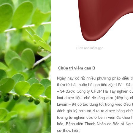
Hình ảnh viêm gan
Chữa trị viêm gan B
Ngày nay có rất nhiều phương pháp điều tr
thừa từ bài thuốc bổ gan tiêu độc LIV – 
– 94
được Công ty CPDP Hà Tây nghiên cứu
loại dược liệu: chó đẻ răng cưa (diệp hạ 
Livsin – 94 có tác dụng tốt trong việc điều
đánh giá kỹ hơn và đưa ra được bằng chứn
tương tự nghiên cứu ở bệnh viện đa khoa H
hóa, Bệnh viện Thanh Nhàn do Bác sĩ Ngu
sự thực hiện.