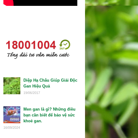
FANPAGE
TƯ VẤN
TIN TỨC MỚI
Diệp Hạ Châu Giúp Giải Độc
Gan Hiệu Quả
19/06/2017
Men gan là gì? Những điều
bạn cần biết để bảo vệ sức
khoẻ gan.
16/09/2024