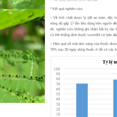
Tác dụng của thuốc được đánh giá
* Kết quả nghiên cứu:
– Về tính chất dược lý (độ an toàn, độc t
nồng độ gấp 17 lần liều dùng trên người 
đó, nghiên cứu không ghi nhận bất kỳ tác d
có thể khẳng định thuốc Livsin94 cơ bản đả
– Hiệu quả về mặt lâm sàng của thuốc được c
70% sau 30 ngày dùng thuốc ở tất cả các 