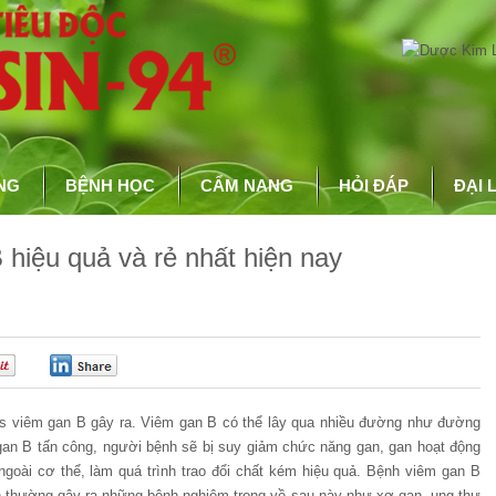
NG
BỆNH HỌC
CẨM NANG
HỎI ĐÁP
ĐẠI 
 hiệu quả và rẻ nhất hiện nay
0
0
rus viêm gan B gây ra. Viêm gan B có thể lây qua nhiều đường như đường
gan B tấn công, người bệnh sẽ bị suy giảm chức năng gan, gan hoạt động
 ngoài cơ thể, làm quá trình trao đổi chất kém hiệu quả. Bệnh viêm gan B
nên thường gây ra những bệnh nghiêm trọng về sau này như xơ gan, ung thư