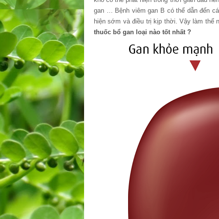
gan … Bệnh viêm gan B có thể dẫn đến cá
hiện sớm và điều trị kịp thời. Vậy làm th
thuốc bổ gan loại nào tốt nhất ?