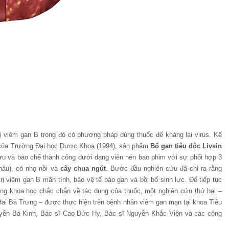
ị viêm gan B trong đó có phương pháp dùng thuốc để kháng lại virus. Kế
94 của Trường Đại học Dược Khoa (1994), sản phẩm
Bổ gan tiêu độc Livsin
 và bào chế thành công dưới dạng viên nén bao phim với sự phối hợp 3
châu), cỏ nhọ nồi và
cây chua ngút
. Bước đầu nghiên cứu đã chỉ ra rằng
 trị viêm gan B mãn tính, bảo vệ tế bào gan và bồi bổ sinh lực. Để tiếp tục
g khoa học chắc chắn về tác dụng của thuốc, một nghiên cứu thứ hai –
ai Bà Trưng – được thực hiện trên bệnh nhân viêm gan mạn tại khoa Tiêu
yễn Bá Kinh, Bác sĩ Cao Đức Hy, Bác sĩ Nguyễn Khắc Viện và các cộng