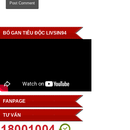
BỔ GAN TIÊU ĐỘC LIVSIN94
FANPAGE
TƯ VẤN