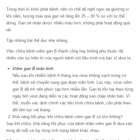
Trong thời kì khởi phát bệnh, nên có chế độ nghỉ ngơi tại giường vì
khi nằm, lượng máu qua gan sẽ tăng lên 25 – 30 % so với tư thế
đứng. Gan sẽ nhận được nhiều máu hơn, không phải hoạt động quá
tải.
Tập những bài thể dục nhẹ nhàng.
Việc chữa bệnh viêm gan B thành công hay không phụ thuộc rất
nhiều vào sự kiên trì của người bệnh với liệu trình mà bác sĩ đưa ra.
Viêm gan B mãn tính
Nếu sau khi nhiễm bệnh 6 tháng mà virus không sạch trong cơ
thể, bệnh sẽ chuyển sang giai đoạn mãn tính. Lúc này, virus viêm
gan B đã trở nên phức tạp hơn nhiều lần. Gan bị tổn hại theo từng
ngày bởi virut đang diễn ra các hoạt động sao chép nhân bản. Vì
thế, muốn xác định chính xác liệu trình chữa bệnh, cần phải theo
dõi liên tục vài tháng.
Khả năng hồi phục khi chữa bệnh viêm gan B có lớn không?
Sau khi chữa, khả năng hồi phục của bệnh nhân viêm gan B dựa vào
từng độ tuổi và tùy từng tình trạng bệnh khác nhau.