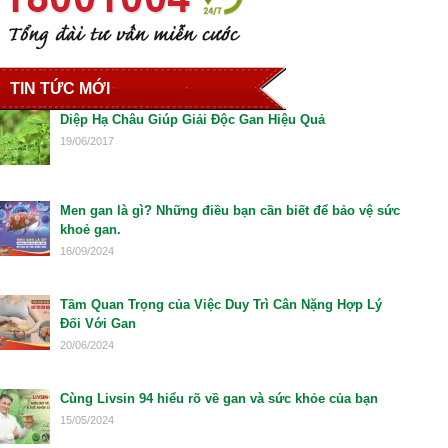
TIN TỨC MỚI
Diệp Hạ Châu Giúp Giải Độc Gan Hiệu Quả
19/06/2017
Men gan là gì? Những điều bạn cần biết để bảo vệ sức
khoẻ gan.
16/09/2024
Tầm Quan Trọng của Việc Duy Trì Cân Nặng Hợp Lý
Đối Với Gan
20/06/2024
Cùng Livsin 94 hiểu rõ về gan và sức khỏe của bạn
15/05/2024