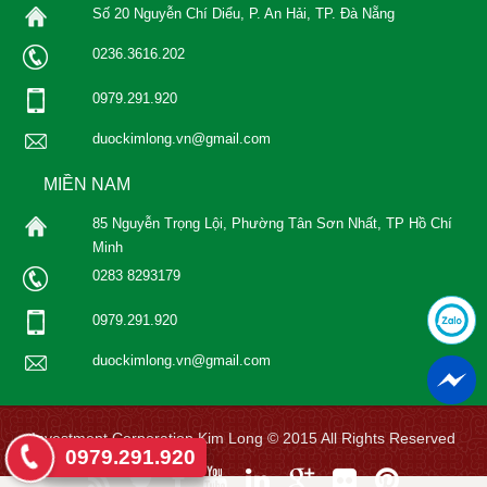
Số 20 Nguyễn Chí Diểu, P. An Hải, TP. Đà Nẵng
0236.3616.202
0979.291.920
duockimlong.vn@gmail.com
MIỀN NAM
85 Nguyễn Trọng Lội, Phường Tân Sơn Nhất, TP Hồ Chí
Minh
0283 8293179
0979.291.920
duockimlong.vn@gmail.com
Investment Corporation Kim Long © 2015 All Rights Reserved
0979.291.920