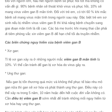
Đối với người lớn, hầu hết người bệnh sẽ phục hồi tốt mà không có
vấn đề gì. 90% bệnh nhân sẽ thoát khỏi virus và phục hồi, 10% sẽ
mang virus viêm gan B mãn tính. Đối với trẻ em, có tới 60 % khi mắc
bệnh sẽ mang virus mãn tính trong người sau này. Đặc biệt trẻ em sơ
sinh nếu bị nhiễm virus viêm gan B thì khả năng bệnh chuyển sang
giai đoạn mãn tính là rất cao. Các bà mẹ trước khi mang thai cần phải
đi tiêm phòng vắc xin viêm gan B để hạn chế tối đa truyền nhiễm.
Các biến chứng nguy hiểm của bệnh viêm gan B
* Xơ gan:
Tỉ lệ xơ gan xảy ra ở những người mắc
viêm gan B mãn tính
là
10%. Vì thế cần tránh để gan bị xơ hóa do virus gây ra.
* Ung thư gan:
Nếu gan bị tổn thương quá mức và không thể phục tế bào nhu mô
gan nữa thì gan sẽ xơ hóa và phát thành ung thư gan. Điều này có
thể xảy ra trong 5 năm, 10 năm hoặc đến hết cuộc đời vẫn không có.
Cần
điều trị viêm gan B
sớm nhất để tránh những mối nguy hiểm từ
xơ hóa hay ung thư gan.