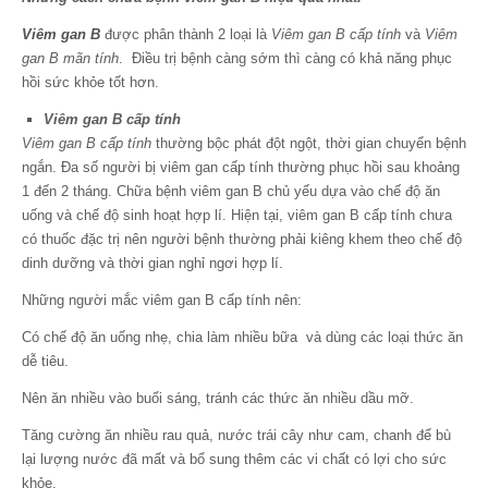
Viêm gan B
được phân thành 2 loại là
Viêm gan B cấp tính
và
Viêm
gan B mãn tính
. Điều trị bệnh càng sớm thì càng có khả năng phục
hồi sức khỏe tốt hơn.
Viêm gan B cấp tính
Viêm gan B cấp tính
thường bộc phát đột ngột, thời gian chuyển bệnh
ngắn. Đa số người bị viêm gan cấp tính thường phục hồi sau khoảng
1 đến 2 tháng. Chữa bệnh viêm gan B chủ yếu dựa vào chế độ ăn
uống và chế độ sinh hoạt hợp lí. Hiện tại, viêm gan B cấp tính chưa
có thuốc đặc trị nên người bệnh thường phải kiêng khem theo chế độ
dinh dưỡng và thời gian nghỉ ngơi hợp lí.
Những người mắc viêm gan B cấp tính nên:
Có chế độ ăn uống nhẹ, chia làm nhiều bữa và dùng các loại thức ăn
dễ tiêu.
Nên ăn nhiều vào buổi sáng, tránh các thức ăn nhiều dầu mỡ.
Tăng cường ăn nhiều rau quả, nước trái cây như cam, chanh để bù
lại lượng nước đã mất và bổ sung thêm các vi chất có lợi cho sức
khỏe.