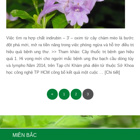
Việc tìm ra hợp chất indirubin – 3′ – oxim từ cây chàm mèo là bước
đột phá mới, mở ra tiền năng trong việc phòng ngừa và hỗ trợ điều trị
hiệu quả bệnh ung thư. >> Tham khảo: Cây thuốc trị bệnh gan hiệu
quả 1. Hi vọng mới cho người mắc bệnh ung thư bạch cầu dòng tủy
và lympho Năm 2014, trên Tạp chí Khám phá điện tử thuộc Sở Khoa
học công nghệ TP HCM công bố kết quả một cuộc ...
[Chi tiết]
«
1
2
3
MIỀN BẮC