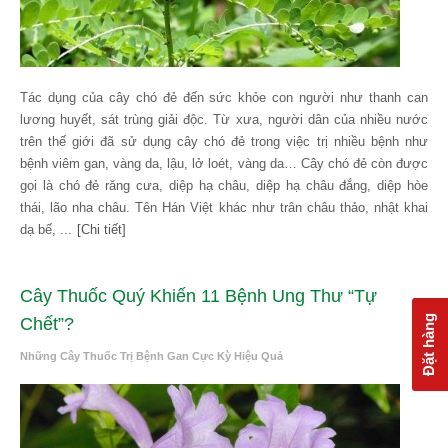
Tác dụng của cây chó đẻ đến sức khỏe con người như thanh can
lương huyết, sát trùng giải độc. Từ xưa, người dân của nhiều nước
trên thế giới đã sử dụng cây chó đẻ trong việc trị nhiều bệnh như
bệnh viêm gan, vàng da, lậu, lở loét, vàng da… Cây chó đẻ còn được
gọi là chó đẻ răng cưa, diệp hạ châu, diệp hạ châu đắng, diệp hòe
thái, lão nha châu. Tên Hán Việt khác như trân châu thảo, nhật khai
dạ bế, ...
[Chi tiết]
Cây Thuốc Quý Khiến 11 Bệnh Ung Thư “Tự
Đặt hàng
Chết”?
Những Cây Thuốc Trị Bệnh Gan Cực Kỳ Hiệu Quả